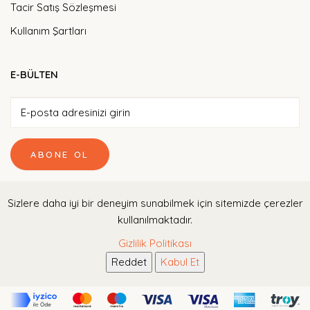
Tacir Satış Sözleşmesi
Kullanım Şartları
E-BÜLTEN
ABONE OL
Tarafıma elektronik ileti gönderilmesine ve bu kapsamda verilerimin
Sizlere daha iyi bir deneyim sunabilmek için sitemizde çerezler
işlenmesine izin veriyorum
kullanılmaktadır.
Gizlilik Politikası
Reddet
Kabul Et