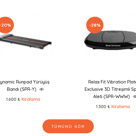
-20%
-28%
ynamic Runpad Yürüyüş
Relax Fit Vibration Plat
Bandı (SPR-Y)
Exclusive 3D Titreşimli S
Aleti (SPR-WWW)
1.600 ₺
Kiralama
1.300 ₺
Kiralama
TÜMÜNÜ GÖR