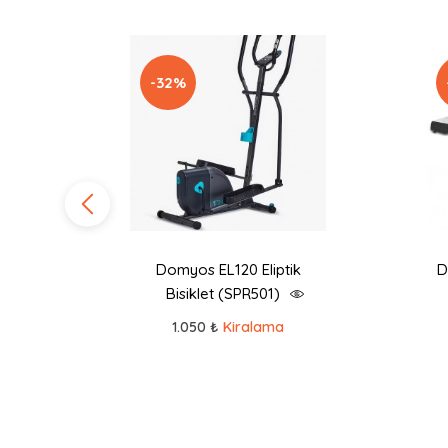
-32%
yon
Domyos EL120 Eliptik
D
Bisiklet (SPR501)
1.050 ₺
Kiralama