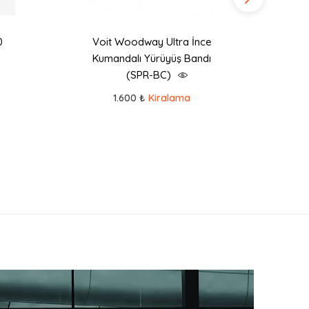
0
Voit Woodway Ultra İnce
Kä
Kumandalı Yürüyüş Bandı
K
(SPR-BC)
1.600 ₺
Kiralama