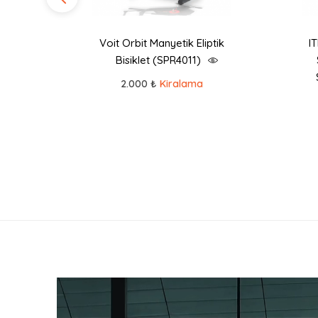
oter
Voit Orbit Manyetik Eliptik
I
Bisiklet (SPR4011)
2.000 ₺
Kiralama