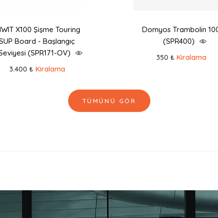
TIWIT X100 Şişme Touring
Domyos Trambolin 10
SUP Board - Başlangıç
(SPR400)
Seviyesi (SPR171-OV)
350 ₺
Kiralama
3.400 ₺
Kiralama
TÜMÜNÜ GÖR