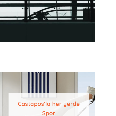
Castapos'la her yerde
Spor