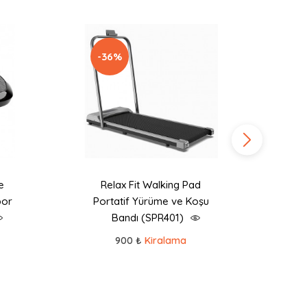
-36%
-
e
Relax Fit Walking Pad
Ur
por
Portatif Yürüme ve Koşu
Katl
Bandı (SPR401)
Ba
900 ₺
Kiralama