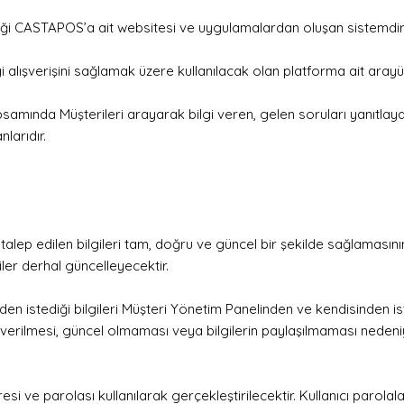
iği CASTAPOS’a ait websitesi ve uygulamalardan oluşan sistemdir
alışverişini sağlamak üzere kullanılacak olan platforma ait arayü
apsamında Müşterileri arayarak bilgi veren, gelen soruları yanıtlay
larıdır.
ep edilen bilgileri tam, doğru ve güncel bir şekilde sağlamasının 
iler derhal güncelleyecektir.
en istediği bilgileri Müşteri Yönetim Panelinden ve kendisinden ist
ak verilmesi, güncel olmaması veya bilgilerin paylaşılmaması ned
ve parolası kullanılarak gerçekleştirilecektir. Kullanıcı parolalar