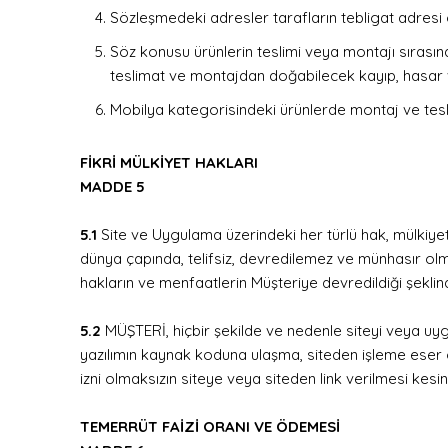
Sözleşmedeki adresler tarafların tebligat adresi ol
Söz konusu ürünlerin teslimi veya montajı sırası
teslimat ve montajdan doğabilecek kayıp, hasar 
Mobilya kategorisindeki ürünlerde montaj ve tesl
FİKRİ MÜLKİYET HAKLARI
MADDE 5
5.1
Site ve Uygulama üzerindeki her türlü hak, mülkiy
dünya çapında, telifsiz, devredilemez ve münhasır olma
hakların ve menfaatlerin Müşteriye devredildiği şekl
5.2
MÜŞTERİ, hiçbir şekilde ve nedenle siteyi veya uyg
yazılımın kaynak koduna ulaşma, siteden işleme eser oluş
izni olmaksızın siteye veya siteden link verilmesi kesinl
TEMERRÜT FAİZİ ORANI VE ÖDEMESİ