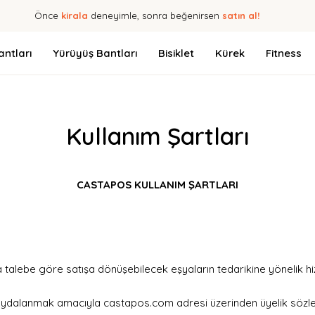
Önce
kirala
deneyimle, sonra beğenirsen
satın al!
ntları
Yürüyüş Bantları
Bisiklet
Kürek
Fitness
Kullanım Şartları
CASTAPOS KULLANIM ŞARTLARI
 talebe göre satışa dönüşebilecek eşyaların tedarikine yönelik hiz
aydalanmak amacıyla castapos.com adresi üzerinden üyelik sözleş