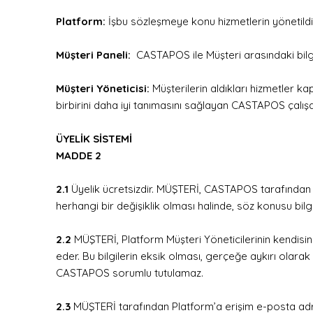
Platform:
İşbu sözleşmeye konu hizmetlerin yönetild
Müşteri Paneli:
CASTAPOS ile Müşteri arasındaki bilgi 
Müşteri Yöneticisi:
Müşterilerin aldıkları hizmetler k
birbirini daha iyi tanımasını sağlayan CASTAPOS çalışan
ÜYELİK SİSTEMİ
MADDE 2
2.1
Üyelik ücretsizdir. MÜŞTERİ, CASTAPOS tarafından tal
herhangi bir değişiklik olması halinde, söz konusu bilg
2.2
MÜŞTERİ, Platform Müşteri Yöneticilerinin kendisind
eder. Bu bilgilerin eksik olması, gerçeğe aykırı olar
CASTAPOS sorumlu tutulamaz.
2.3
MÜŞTERİ tarafından Platform’a erişim e-posta adresi 