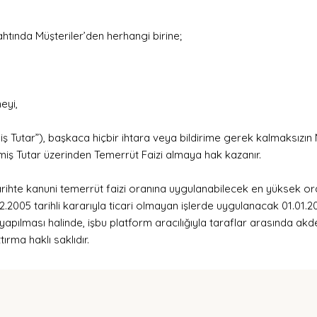
ahtında Müşteriler’den herhangi birine;
eyi,
tar”), başkaca hiçbir ihtara veya bildirime gerek kalmaksızın Müşt
iş Tutar üzerinden Temerrüt Faizi almaya hak kazanır.
ı tarihte kanuni temerrüt faizi oranına uygulanabilecek en yüksek 
12.2005 tarihli kararıyla ticari olmayan işlerde uygulanacak 01.01.
yapılması halinde, işbu platform aracılığıyla taraflar arasında ak
ırma haklı saklıdır.