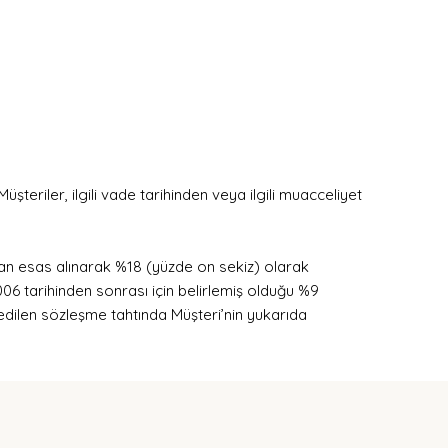
eriler, ilgili vade tarihinden veya ilgili muacceliyet
oran esas alınarak %18 (yüzde on sekiz) olarak
2006 tarihinden sonrası için belirlemiş olduğu %9
dedilen sözleşme tahtında Müşteri’nin yukarıda