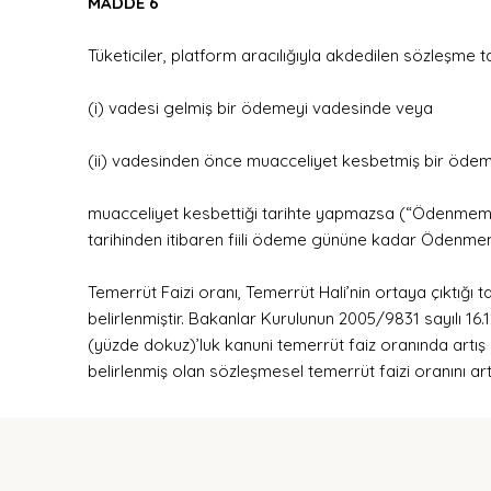
MADDE 6
Tüketiciler, platform aracılığıyla akdedilen sözleşme t
(i) vadesi gelmiş bir ödemeyi vadesinde veya
(ii) vadesinden önce muacceliyet kesbetmiş bir ödem
muacceliyet kesbettiği tarihte yapmazsa (“Ödenmemiş Tu
tarihinden itibaren fiili ödeme gününe kadar Ödenmem
Temerrüt Faizi oranı, Temerrüt Hali’nin ortaya çıktığ
belirlenmiştir. Bakanlar Kurulunun 2005/9831 sayılı 16.
(yüzde dokuz)’luk kanuni temerrüt faiz oranında artış 
belirlenmiş olan sözleşmesel temerrüt faizi oranını artt