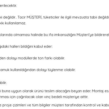
rilecektir.
ii değildir
.
Tacir MÜŞTERİ, tüketiciler ile ilgili mevzuata tabii değildi
 hakkı kullanılamaz.
rında olmaması halinde bu ifa imkansızlığını Müşteri'ye bildirere
aki halleri bildiğini kabul eder:
n dolayı modüllerde ton farkı olabilir.
muk kullanıldığından dolayı tüylenme olabilir.
lir.
şteri buna uygun olarak ürünü teslim alacağını beyan eder. Montaj 
sı için çağırılacak olan vinç bedeli müşteriye aittir.
 proje çizimleri ve tüm bilgiler müşteri tarafından kontrol ve kabul