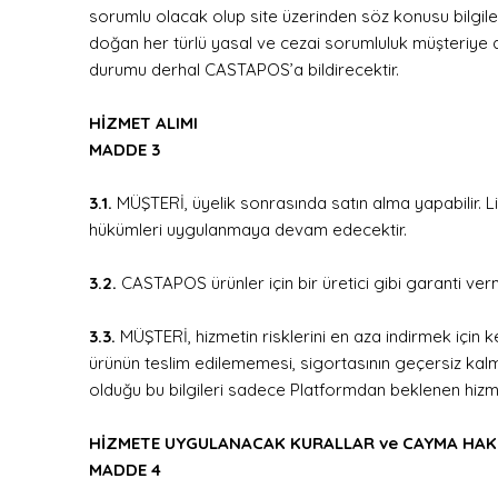
sorumlu olacak olup site üzerinden söz konusu bilgilerin
doğan her türlü yasal ve cezai sorumluluk müşteriye ai
durumu derhal CASTAPOS’a bildirecektir.
HİZMET ALIMI
MADDE 3
3.1.
MÜŞTERİ, üyelik sonrasında satın alma yapabilir. Li
hükümleri uygulanmaya devam edecektir.
3.2.
CASTAPOS ürünler için bir üretici gibi garanti verme
3.3.
MÜŞTERİ, hizmetin risklerini en aza indirmek için 
ürünün teslim edilememesi, sigortasının geçersiz kal
olduğu bu bilgileri sadece Platformdan beklenen hizmetl
HİZMETE UYGULANACAK KURALLAR ve CAYMA HAK
MADDE 4