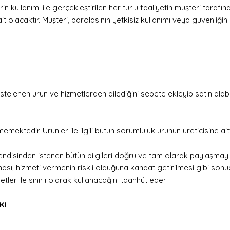
 kullanımı ile gerçekleştirilen her türlü faaliyetin müşteri tarafın
t olacaktır. Müşteri, parolasının yetkisiz kullanımı veya güvenliğ
stelenen ürün ve hizmetlerden dilediğini sepete ekleyip satın alabi
mektedir. Ürünler ile ilgili bütün sorumluluk ürünün üreticisine aitt
kendisinden istenen bütün bilgileri doğru ve tam olarak paylaşmayı
ması, hizmeti vermenin riskli olduğuna kanaat getirilmesi gibi 
er ile sınırlı olarak kullanacağını taahhüt eder.
KI