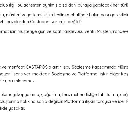
up ilgili bu adresten ayrılmış olsa dahi buraya yapılacak her türlü t
nda, müşteri veya temsilcinin teslim mahallinde bulunması gerekli
vb. arızalardan Castapos sorumlu değildir.
imat için müşteriye gün ve saat randevusu verilir. Müşteri, rand
et ve menfaat CASTAPOS’a aittir. İşbu Sözleşme kapsamında Müşter
yan lisans verilmektedir. Sözleşme ve Platforma ilişkin diğer koş
inde yorumlanamaz.
ulamayı kopyalama, çoğaltma, ters mühendisliğe tabi tutma, değişt
turma hakkına sahip değildir. Platforma ilişkin tarayıcı ve içerikle
ikle yasaktır.