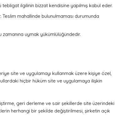
ebligat ilgilinin bizzat kendisine yapılmış kabul eder.
dir. Teslim mahallinde bulunulmaması durumunda
evu zamanına uymak yükümlülüğündedir.
iye site ve uygulamayı kullanmak üzere kişiye özel,
ullardaki hiçbir hüküm site ve uygulamaya ilişkin
irme, geri derleme ve sair şekillerde site üzerindeki
rin herhangi bir şekilde değiştirilmesi, şirketin açık