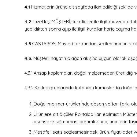
4.1
Hizmetlerin ürüne ait sayfada ilan edildiği şekilde ve
4.2
Tüzel kişi MÜŞTERİ, tüketiciler ile ilgili mevzuata tab
yapıldıktan sonra ayıp ile ilgili kurallar hariç cayma
4.3
CASTAPOS, Müşteri tarafından seçilen ürünün stokla
4.3.
Müşteri, hayatın olağan akışına uygun olarak aşağıd
4.3.1.
Ahşap kaplamalar, doğal malzemeden üretildiğinde
4.3.2.
Koltuk gruplarında kullanılan kumaşlarda doğal pa
Doğal mermer ürünlerinde desen ve ton farkı olabi
Ürünlere ait ölçüler Portalda ilan edilmiştir. Mü
asansöre sığmaması durumlarında, ürünlerin taşınma
Mesafeli satış sözleşmesindeki ürün, fiyat, adet ve