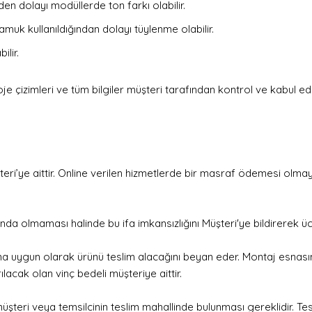
n dolayı modüllerde ton farkı olabilir.
muk kullanıldığından dolayı tüylenme olabilir.
lir.
e çizimleri ve tüm bilgiler müşteri tarafından kontrol ve kabul edil
eri’ye aittir. Online verilen hizmetlerde bir masraf ödemesi olma
a olmaması halinde bu ifa imkansızlığını Müşteri'ye bildirerek ücr
i buna uygun olarak ürünü teslim alacağını beyan eder. Montaj esna
lacak olan vinç bedeli müşteriye aittir.
müşteri veya temsilcinin teslim mahallinde bulunması gereklidir.