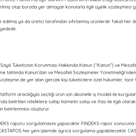
ilmiş olup burada yer almayan konularla ilgili üyelik sözleşmesi ge
e edilmiş ya da üretici tarafından sıfırlanmış ürünlerdir fakat h
iyededir.
 Sayılı Tüketicinin Korunması Hakkında Kanun (“Kanun”) ve Mesafe
leşme tahtında Kanun’dan ve Mesafeli Sözleşmeler Yönetmeliği’nde
 sözleşme de yer alan gerçek kişi tüketicilere özel hükümler, tacir 
latform aracılığıyla seçtiği ürün için abonelik iş modeli ile kurgul
a belirtilen niteliklere sahip hizmetin satışı ve ifası ile ilgili o
n belirlenmesi oluşturur.
DEKS raporu sorgulamasını yapacaktır. FİNDEKS rapor sonucuna
CASTAPOS her yeni işlemde ayrıca sorgulama yapabilecektir. CASTAP