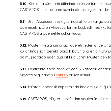
3.10.
Kiralama süresinin bitiminde ürün ve tüm aksesua
CASTAPOS’un zararlarını tazmin etmekle yükümlüdür.
3.11.
Ürün Aksesuarı sevkiyat masrafı olan kargo ücret
ödenecektir. Ürün Aksesuarlarının kaybedilmesi/kulla
CASTAPOS’a ödemekle yükümlüdür.
3.12.
Müşteri, kiralanan cihazı iade etmeden önce ciha
kullanılması için gerekli olacak bütün bilgiler için ür
dolmuşsa takip eden aya ait kira ücreti Müşteri’den tah
3.13.
Elektronik, spor, anne ve çocuk kategorilerindeki
Sigorta bilgilerine şu
linkten
erişebilirsiniz.
3.14.
Müşteri, abonelik kapsamında kiralamış olduğu ü
3.15.
CASTAPOS, Müşteri tarafından seçilen ürünün stokl