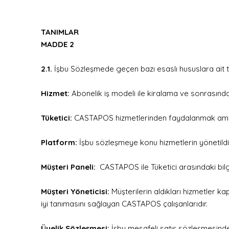
TANIMLAR
MADDE 2
2.1.
İşbu Sözleşmede geçen bazı esaslı hususlara ait t
Hizmet:
Abonelik iş modeli ile kiralama ve sonrasında
Tüketici:
CASTAPOS hizmetlerinden faydalanmak amacıy
Platform:
İşbu sözleşmeye konu hizmetlerin yönetild
Müşteri Paneli:
CASTAPOS ile Tüketici arasındaki bilgi
Müşteri Yöneticisi:
Müşterilerin aldıkları hizmetler ka
iyi tanımasını sağlayan CASTAPOS çalışanlarıdır.
Üyelik Sözleşmesi:
İşbu mesafeli satış sözleşmesinden