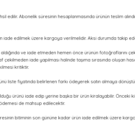
i tahsil edilir. Abonelik süresinin hesaplanmasında ürünün teslim alı
n iade edilmek üzere kargoya verilmelidir. Aksi durumda takip eden
slim aldığında ve iade etmeden hemen önce ürünün fotoğraflarını ç
af çekilmeden iade yapılması halinde taşıma sırasında oluşan has
mesi kritiktir.
ü liste fiyatında belirlenen farkı ödeyerek satın almaya dönüştüre
duğu ürünü iade edip yerine başka bir ürün kiralayabilir. Önceki ki
ödemesi de mahsup edilecektir.
sinin bitiminin son gününe kadar ürün iade edilmek üzere kargoy