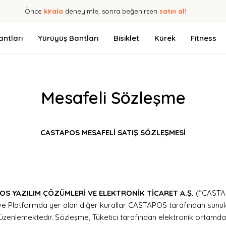
Önce
kirala
deneyimle, sonra beğenirsen
satın al!
ntları
Yürüyüş Bantları
Bisiklet
Kürek
Fitness
Mesafeli Sözleşme
CASTAPOS MESAFELİ SATIŞ SÖZLEŞMESİ
OS YAZILIM ÇÖZÜMLERİ VE ELEKTRONİK TİCARET A.Ş.
(“CASTA
 Platformda yer alan diğer kurallar CASTAPOS tarafından sunulan v
rı düzenlemektedir. Sözleşme, Tüketici tarafından elektronik ortamda 