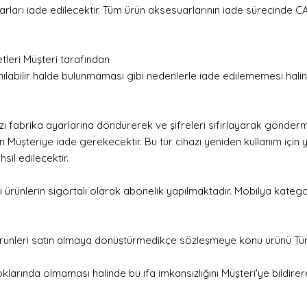
rları iade edilecektir. Tüm ürün aksesuarlarının iade sürecinde
leri Müşteri tarafından
nılabilir halde bulunmaması gibi nedenlerle iade edilememesi hali
zı fabrika ayarlarına döndürerek ve şifreleri sıfırlayarak gönder
ünün Müşteriye iade gerekecektir. Bu tür cihazı yeniden kullanım içi
sil edilecektir.
 ürünlerin sigortalı olarak abonelik yapılmaktadır. Mobilya kategor
rünleri satın almaya dönüştürmedikçe sözleşmeye konu ürünü Türki
arında olmaması halinde bu ifa imkansızlığını Müşteri'ye bildirere