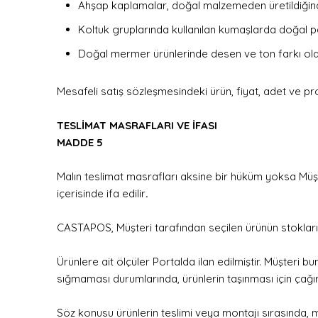
Ahşap kaplamalar, doğal malzemeden üretildiğinde
Koltuk gruplarında kullanılan kumaşlarda doğal pa
Doğal mermer ürünlerinde desen ve ton farkı olabi
Mesafeli satış sözleşmesindeki ürün, fiyat, adet ve proj
TESLİMAT MASRAFLARI VE İFASI
MADDE 5
Malın teslimat masrafları aksine bir hüküm yoksa Müşt
içerisinde ifa edilir
.
CASTAPOS, Müşteri tarafından seçilen ürünün stoklarınd
Ürünlere ait ölçüler Portalda ilan edilmiştir. Müşter
sığmaması durumlarında, ürünlerin taşınması için çağırı
Söz konusu ürünlerin teslimi veya montajı sırasında, 