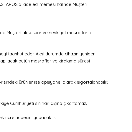
 CASTAPOS’a iade edilmemesi halinde Müşteri
nde Müşteri aksesuar ve sevkiyat masraflarını
meyi taahhüt eder. Aksi durumda cihazın yeniden
n yapılacak bütün masraflar ve kiralama süresi
isindeki ürünler ise opsiyonel olarak sigortalanabilir.
ye Cumhuriyeti sınırları dışına çıkartamaz.
k ücret iadesini yapacaktır.