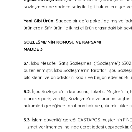
sözleşmesinde sadece satış ile ilgili hükümlere yer ver
Yeni Gibi Ürün:
Sadece bir defa paketi açılmış ve iad
ürünlerdir. Sıfır ürün ile ikinci el ürün arasındaki bir sev
SÖZLEŞME’NİN KONUSU VE KAPSAMI
MADDE 3
3.1.
İşbu Mesafeli Satış Sözleşmesi (“Sözleşme”) 6502
düzenlenmiştir. İşbu Sözleşme’nin tarafları işbu Söz
bildiklerini ve anladıklarını kabul ve beyan ederler. Bu
3.2.
İşbu Sözleşme’nin konusunu; Tüketici Müşteri’nin, P
olarak sipariş verdiği, Sözleşme’de ve ürünün sayfasınd
hükümleri gereğince tarafların hak ve yükümlülüklerini
3.3.
İşlem güvenliği gereği CASTAPOS müşterinin FİN
Hizmet verilmemesi halinde ücret iadesi yapılacaktır. 