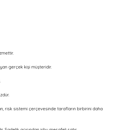
mettir.
n gerçek kişi müşteridir.
.
zdür.
n, risk sistemi çerçevesinde tarafların birbirini daha
. Sadelik açısından işbu mesafeli satış