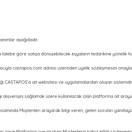
anımlar aşağıdadır.
 talebe göre satışa dönüşebilecek eşyaların tedarikine yönelik hiz
la castapos.com adresi üzerinden üyelik sözleşmesini onaylaya
iği CASTAPOS’a ait websitesi ve uygulamalardan oluşan sistemdir
 alışverişini sağlamak üzere kullanılacak olan platforma ait arayü
psamında Müşterileri arayarak bilgi veren, gelen soruları yanıtlaya
 önce Platforma üye olurken Müşterilerin kabul ettiği sözleşmedir