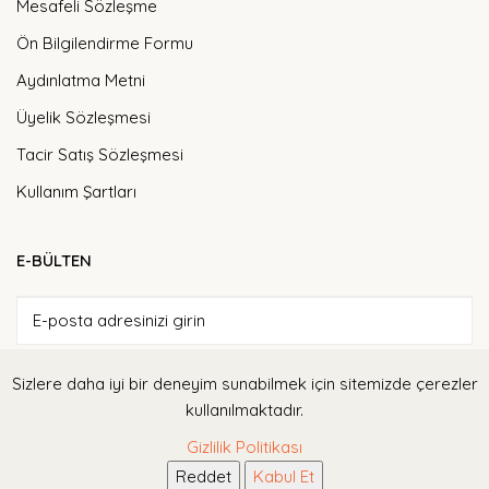
Mesafeli Sözleşme
Ön Bilgilendirme Formu
Aydınlatma Metni
Üyelik Sözleşmesi
Tacir Satış Sözleşmesi
Kullanım Şartları
E-BÜLTEN
Sizlere daha iyi bir deneyim sunabilmek için sitemizde çerezler
ABONE OL
kullanılmaktadır.
Tarafıma elektronik ileti gönderilmesine ve bu kapsamda verilerimin
Gizlilik Politikası
işlenmesine izin veriyorum
Reddet
Kabul Et