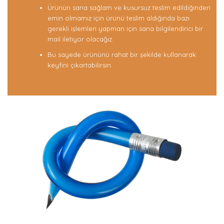
Ürünün sana sağlam ve kusursuz teslim edildiğinden
emin olmamız için ürünü teslim aldığında bazı
gerekli işlemleri yapman için sana bilgilendirici bir
mail iletiyor olacağız.
Bu sayede ürününü rahat bir şekilde kullanarak
keyfini çıkartabilirsin.