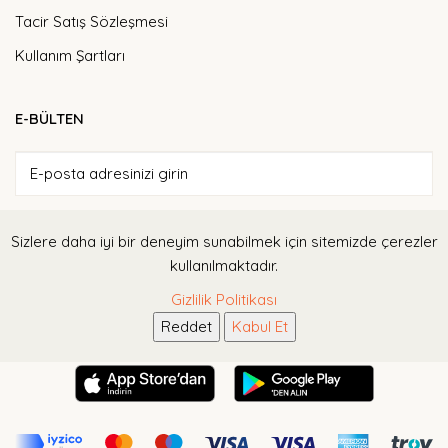
Tacir Satış Sözleşmesi
Kullanım Şartları
E-BÜLTEN
ABONE OL
Sizlere daha iyi bir deneyim sunabilmek için sitemizde çerezler
kullanılmaktadır.
Tarafıma elektronik ileti gönderilmesine ve bu kapsamda verilerimin
Gizlilik Politikası
işlenmesine izin veriyorum
Reddet
Kabul Et