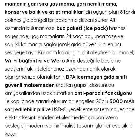
mamanın yanı sıra yaş mama, yarı nemli mama,
konserve balık ve atıştırmalıklar
için uygun olan 6 farklı
bölmesiyle dengeli bir beslenme düzeni sunar. Alt
kısmında bulunan özel
buz paketi (ice pack)
haznesi
sayesinde, yaş mamaların 24 saat boyunca taze ve
sağlıklı kalmasını sağlayarak gıda güvenliğini en üst
seviyeye taşır. Kullanım kolaylığını dijitalleştiren bu model;
Wi-Fi bağlantısı ve Wero App
desteği ile besleme
saatlerini akıllı telefonunuz üzerinden anlık olarak
planlamanıza olanak tanır.
BPA içermeyen gıda sınıfı
güvenli malzemeden
üretilen yapısı, dostunuzu
kimyasallardan uzak tutarken
anti-parazit fonksiyonu
ile kap içinde zararlı oluşumları engeller. Güçlü
5000 mAh
şarj edilebilir pili
ve USB-C yedekleme sistemi sayesinde
elektrik kesintilerinden etkilenmeden çalışan Wero
besleyici, modern ve minimalist tasarımıyla her eve şıklık
katar.