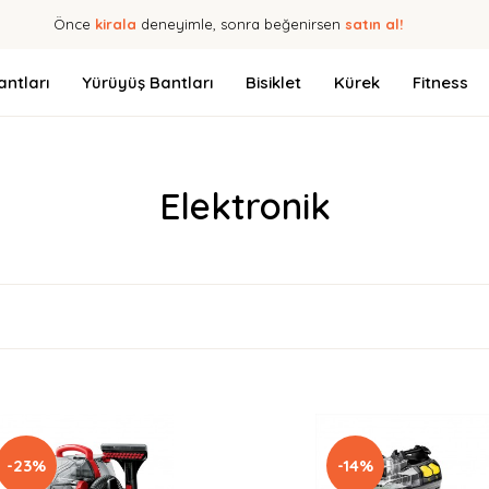
Önce
kirala
deneyimle, sonra beğenirsen
satın al!
ntları
Yürüyüş Bantları
Bisiklet
Kürek
Fitness
Elektronik
-23%
-14%