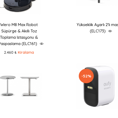
Wero M8 Max Robot
Yükseklik Ayarlı 2'li ma
Süpürge & Akıllı Toz
(ELC173)
Toplama Istasyonu &
Paspaslama (ELC161)
2.460 ₺
Kiralama
-52%