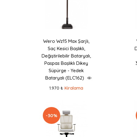
Wero Wz15 Max Şarjlı,
Saç Kesici Başlıklı,
D
Değiştirilebilir Bataryalı,
Paspas Başlıklı Dikey
Süpürge - Yedek
Bataryalı (ELC162)
1.970 ₺
Kiralama
-30%