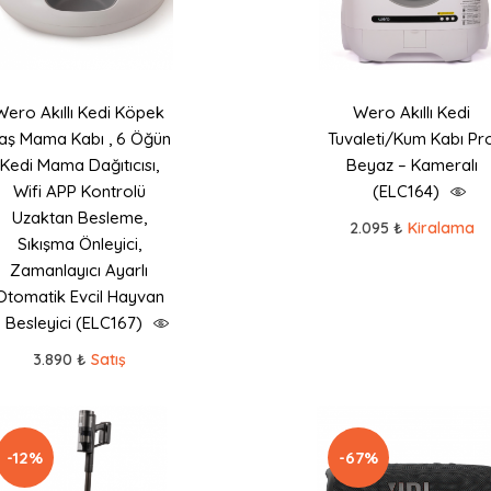
Wero Akıllı Kedi Köpek
Wero Akıllı Kedi
aş Mama Kabı , 6 Öğün
Tuvaleti/Kum Kabı Pr
Kedi Mama Dağıtıcısı,
Beyaz – Kameralı
Wifi APP Kontrolü
(ELC164)
Uzaktan Besleme,
2.095 ₺
Kiralama
Sıkışma Önleyici,
Zamanlayıcı Ayarlı
Otomatik Evcil Hayvan
Besleyici (ELC167)
3.890 ₺
Satış
-12%
-67%