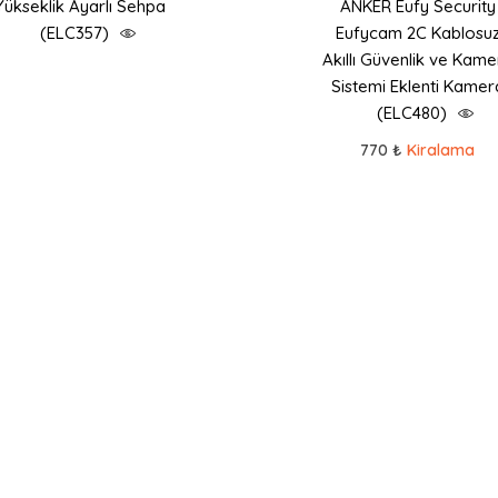
Yükseklik Ayarlı Sehpa
ANKER Eufy Security
(ELC357)
Eufycam 2C Kablosu
Akıllı Güvenlik ve Kame
Sistemi Eklenti Kamer
(ELC480)
770 ₺
Kiralama