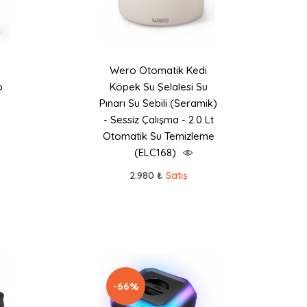
Wero Otomatik Kedi
o
Köpek Su Şelalesi Su
Pınarı Su Sebili (Seramik)
- Sessiz Çalışma - 2.0 Lt
Otomatik Su Temizleme
(ELC168)
2.980 ₺
Satış
-66%