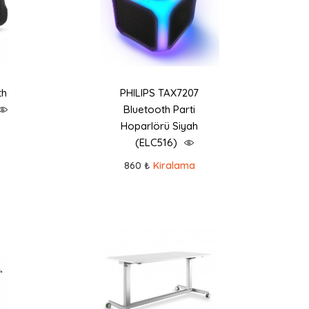
th
PHILIPS TAX7207
Bluetooth Parti
Hoparlörü Siyah
(ELC516)
860 ₺
Kiralama