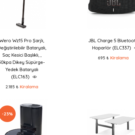
Wero Wz15 Pro Şarjlı,
JBL Charge 5 Bluetoo
eğiştirilebilir Bataryalı,
Hoparlör (ELC337)
Saç Kesici Başlıklı, ,
695 ₺
Kiralama
30kpa Dikey Süpürge-
Yedek Bataryalı
(ELC163)
2.185 ₺
Kiralama
-23%