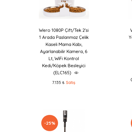
Wero 1080P Çift/Tek 2'si
1 Arada Paslanmaz Çelik
Y
Kaseli Mama Kabı,
Ayarlanabilir Kamera, 6
Lt, WiFi Kontrol
Kedi/Köpek Besleyici
(ELC165)
7.135 ₺
Satış
-25%