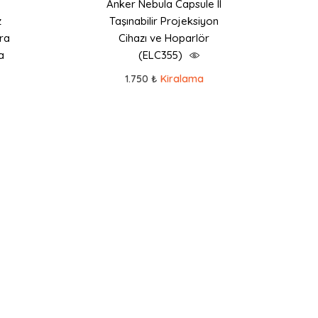
Anker Nebula Capsule II
z
Taşınabilir Projeksiyon
ra
Cihazı ve Hoparlör
a
(ELC355)
1.750 ₺
Kiralama