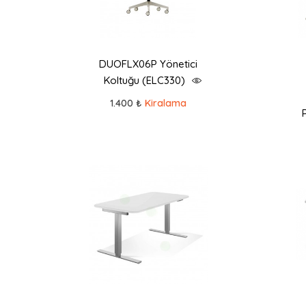
DUOFLX06P Yönetici
Koltuğu (ELC330)
1.400 ₺
Kiralama