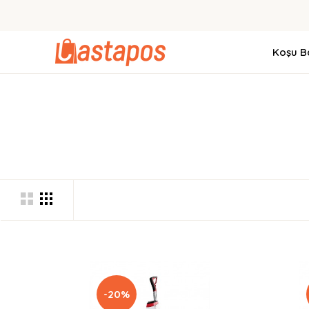
Koşu Ba
-20%